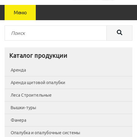
Меню
Каталог продукции
Аренда
Аренда щитовой опалубки
Леса Строительные
Вышки-туры
Леса рамные
Фанера
Помосты
Вышка-тура ВСП-250/0.7
Опалубка и опалубочные системы
Сетка фасадная
Вышка-тура ВСП-250/1.2
Фанера Россия