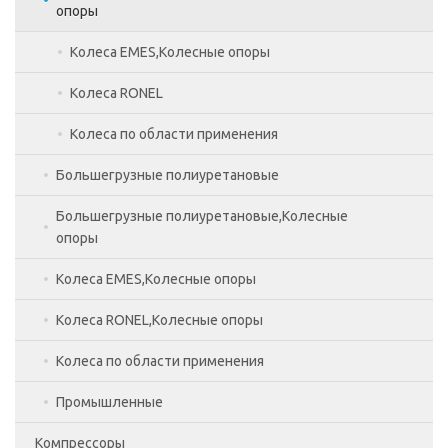
опоры
Угловые шлифовальные машины
Навесное оборудование
Колеса EMES,Колесные опоры
Фены технические
Тросы и грузы ZLP
Колеса RONEL
Электрическое оборудование
Колеса по области применения
Элементы люльки
Большегрузные полиуретановые
Большегрузные полиуретановые,Колесные
опоры
Колеса EMES,Колесные опоры
Колеса EMES
Колеса RONEL,Колесные опоры
Колеса EMES,Колесные опоры
Сдвоенные большегрузные колеса
Колеса по области применения
Колеса RONEL
Термостойкие
Полиуретановые
Промышленные
Колеса по области применения
Синяя резина
Для вышек тур и строительных лесов,Колесные
опоры
Компрессоры