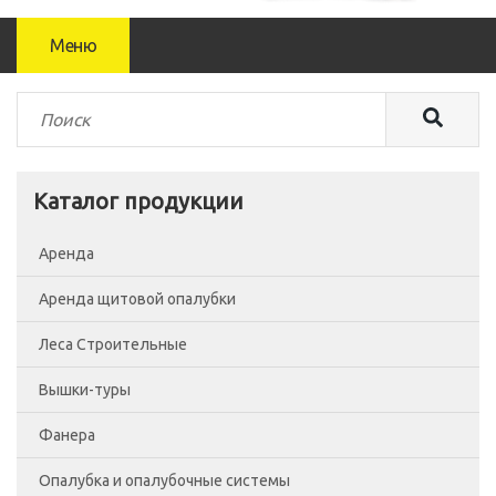
Меню
Каталог продукции
Аренда
Аренда щитовой опалубки
Леса Строительные
Вышки-туры
Леса рамные
Фанера
Помосты
Вышка-тура ВСП-250/0.7
Опалубка и опалубочные системы
Сетка фасадная
Вышка-тура ВСП-250/1.2
Фанера Россия