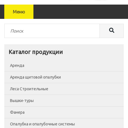
Меню
Каталог продукции
Аренда
Аренда щитовой опалубки
Леса Строительные
Вышки-туры
Леса рамные
Фанера
Помосты
Вышка-тура ВСП-250/0.7
Опалубка и опалубочные системы
Сетка фасадная
Вышка-тура ВСП-250/1.2
Фанера Россия