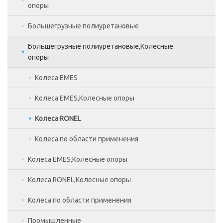
опоры
Угловые шлифовальные машины
Навесное оборудование
Большегрузные полиуретановые
Колеса EMES,Колесные опоры
Фены технические
Тросы и грузы ZLP
Большегрузные полиуретановые,Колесные
Колеса RONEL
Электрическое оборудование
опоры
Колеса по области применения
Элементы люльки
Колеса EMES
Колеса EMES,Колесные опоры
Колеса RONEL
Колеса по области применения
Колеса EMES,Колесные опоры
Колеса RONEL,Колесные опоры
Сдвоенные большегрузные колеса
Колеса по области применения
Термостойкие
Полиуретановые
Промышленные
Синяя резина
Для вышек тур и строительных лесов,Колесные