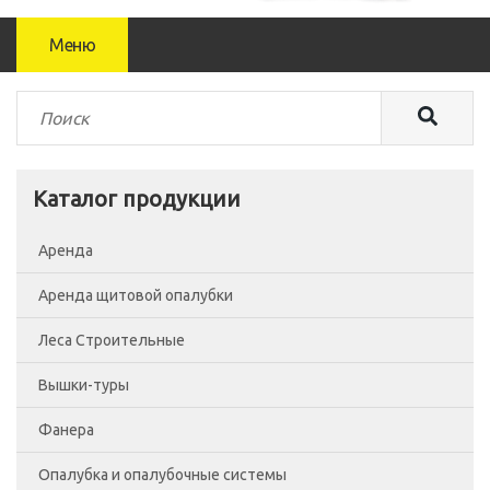
Меню
Каталог продукции
Аренда
Аренда щитовой опалубки
Леса Строительные
Вышки-туры
Леса рамные
Фанера
Помосты
Вышка-тура ВСП-250/0.7
Опалубка и опалубочные системы
Сетка фасадная
Вышка-тура ВСП-250/1.2
Фанера Россия