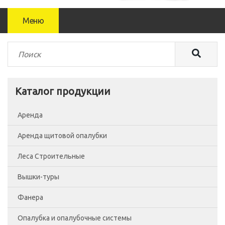
Меню
Каталог продукции
Аренда
Аренда щитовой опалубки
Леса Строительные
Вышки-туры
Леса рамные
Фанера
Помосты
Вышка-тура ВСП-250/0.7
Опалубка и опалубочные системы
Сетка фасадная
Вышка-тура ВСП-250/1.2
Фанера Россия