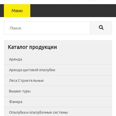
Меню
Каталог продукции
Аренда
Аренда щитовой опалубки
Леса Строительные
Вышки-туры
Леса рамные
Фанера
Помосты
Вышка-тура ВСП-250/0.7
Опалубка и опалубочные системы
Сетка фасадная
Вышка-тура ВСП-250/1.2
Фанера Россия