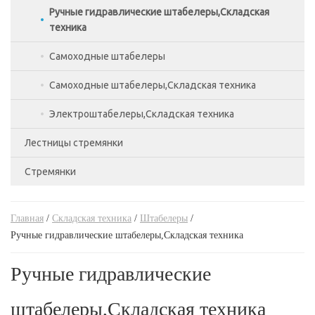
Тележки подъемные,Складская техника
Ручные гидравлические штабелеры,Складская
техника
Тележки с весами,Складская техника
Самоходные штабелеры
Самоходные штабелеры,Складская техника
Электроштабелеры,Складская техника
Лестницы стремянки
Стремянки
Лестницы двухсекционные
Лестницы приставные
Стремянки алюминиевые
Главная
/
Складская техника
/
Штабелеры
/
Лестницы трехсекционные
Стремянки двухсторонние
Ручные гидравлические штабелеры,Складская техника
Трансформеры
Стремянки стальные
Ручные гидравлические
штабелеры,Складская техника