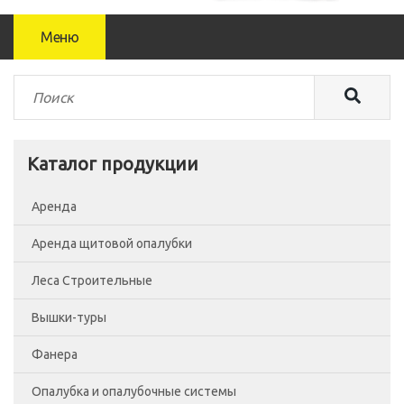
Меню
Каталог продукции
Аренда
Аренда щитовой опалубки
Леса Строительные
Вышки-туры
Леса рамные
Фанера
Помосты
Вышка-тура ВСП-250/0.7
Опалубка и опалубочные системы
Сетка фасадная
Вышка-тура ВСП-250/1.2
Фанера Россия