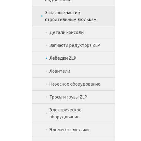
Запасные части к
STANDART
Коленчатые подъемники
строительным люлькам
Мачтовые телескопические
подъемники
Детали консоли
Ножничные подъемники
Запчасти редуктора ZLP
Ножничные подъемники
Лебедки ZLP
несамоходные
Ловители
Ножничные электрические
Навесное оборудование
Тросы и грузы ZLP
Электрическое
оборудование
Элементы люльки