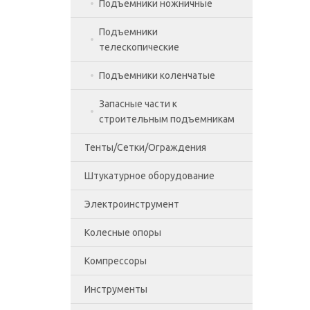
Подъемники ножничные
Подъемники
телескопические
Подъемники коленчатые
Запасные части к
строительным подъемникам
Тенты/Сетки/Ограждения
Штукатурное оборудование
Аварийное ограждение
Электроинструмент
Сетка для укрытия фасадов
Колесные опоры
Тенты
Бензиновые Генераторы
Компрессоры
Дрели
Аппаратные колёса
Тент ПВХ
Инструменты
Краскопульты
Аппаратные
Тент тарпаулин
колёса,Колесные опоры