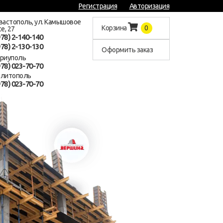
Регистрация
Авторизация
евастополь, ул. Камышовое
Корзина
0
е, 27
978) 2-140-140
978) 2-130-130
Оформить заказ
ариуполь
978) 023-70-70
елитополь
978) 023-70-70