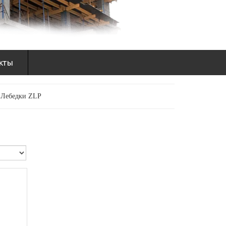
кты
Лебедки ZLP