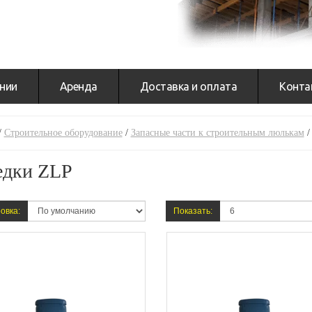
нии
Аренда
Доставка и оплата
Конта
/
Строительное оборудование
/
Запасные части к строительным люлькам
/
едки ZLP
овка:
Показать: