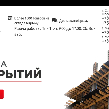
г. С
шосс
+7 (
Более 1000 товаров на
Доставка по Крыму
+7 (
складе в Крыму
Режим работы: Пн -Пт.- с 9.00 до 17.00; Сб, Вс -
г. М
+7 (
вых.
г. М
+7 (