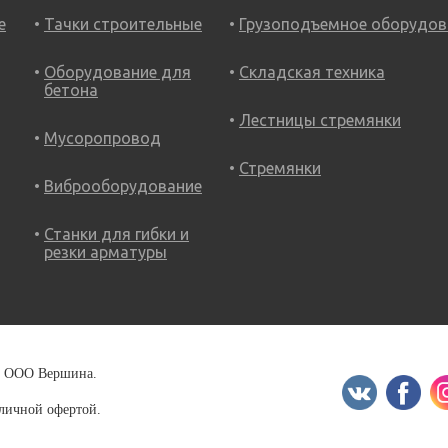
е
Тачки строительные
Грузоподъемное оборудов
Оборудование для
Складская техника
бетона
Лестницы стремянки
Мусоропровод
Стремянки
Виброоборудование
Станки для гибки и
резки арматуры
18 ООО Вершина.
бличной офертой.