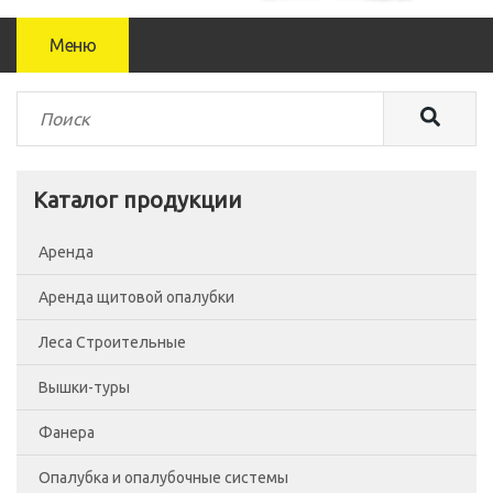
Меню
Каталог продукции
Аренда
Аренда щитовой опалубки
Леса Строительные
Вышки-туры
Леса рамные
Фанера
Помосты
Вышка-тура ВСП-250/0.7
Опалубка и опалубочные системы
Сетка фасадная
Вышка-тура ВСП-250/1.2
Фанера Россия