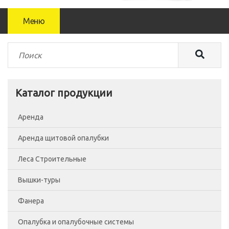
Меню
Каталог продукции
Аренда
Аренда щитовой опалубки
Леса Строительные
Вышки-туры
Леса рамные
Фанера
Помосты
Вышка-тура ВСП-250/0.7
Опалубка и опалубочные системы
Сетка фасадная
Вышка-тура ВСП-250/1.2
Фанера Россия