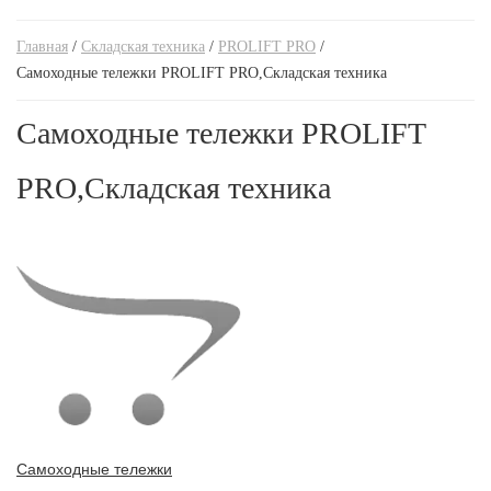
Лестницы приставные
Стремянки алюминиевые
Тележки подъемные,Складская техника
Ручные гидравлические штабелеры,Складская
техника
Главная
/
Складская техника
/
PROLIFT PRO
/
Лестницы трехсекционные
Стремянки двухсторонние
Тележки с весами,Складская техника
Самоходные тележки PROLIFT PRO,Складская техника
Самоходные штабелеры
Трансформеры
Стремянки стальные
Самоходные тележки PROLIFT
Самоходные штабелеры,Складская техника
Электроштабелеры,Складская техника
PRO,Складская техника
Самоходные тележки