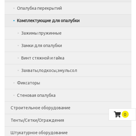
Хомутовые леса
Вышка -тура ВСП-250/2.0
Фанера Китай
Опалубка перекрытий
Фанера ламинированная 18 мм
Комплектующие к ЛРСП
Комплектующие для опалубки
Фанера ламинированная 21 мм
Зажимы пружинные
Замки для опалубки
Винт стяжной и гайка
Захваты,подкосы,эмульсол
Фиксаторы
Стеновая опалубка
Строительное оборудование
0
Тенты/Сетки/Ограждения
SKYER
Штукатурное оборудование
Запчасти для строительных подъемников
Аварийное ограждение
Строительные подъемники SKYER