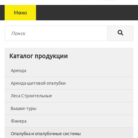
Меню
Каталог продукции
Аренда
Аренда щитовой опалубки
Леса Строительные
Вышки-туры
Леса рамные
Фанера
Помосты
Вышка-тура ВСП-250/0.7
Опалубка и опалубочные системы
Сетка фасадная
Вышка-тура ВСП-250/1.2
Фанера Россия