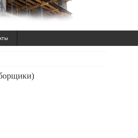
кты
дборщики)