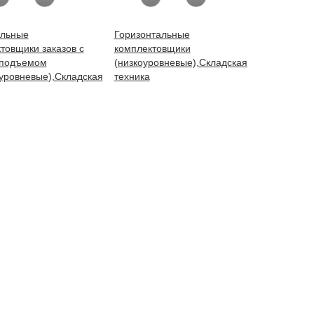
альные
Горизонтальные
товщики заказов с
комплектовщики
оподъемом
(низкоуровневые),Складская
уровневые),Складская
техника