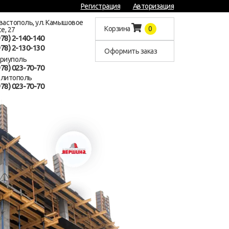
Регистрация
Авторизация
евастополь, ул. Камышовое
Корзина
0
е, 27
978) 2-140-140
978) 2-130-130
Оформить заказ
ариуполь
978) 023-70-70
елитополь
978) 023-70-70