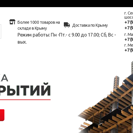
г. С
шосс
+7 (
Более 1000 товаров на
Доставка по Крыму
+7 (
складе в Крыму
Режим работы: Пн -Пт.- с 9.00 до 17.00; Сб, Вс -
г. М
+7 (
вых.
г. М
+7 (