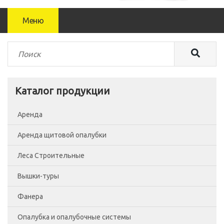
Меню
Каталог продукции
Аренда
Аренда щитовой опалубки
Леса Строительные
Вышки-туры
Леса рамные
Фанера
Помосты
Вышка-тура ВСП-250/0.7
Опалубка и опалубочные системы
Сетка фасадная
Вышка-тура ВСП-250/1.2
Фанера Россия