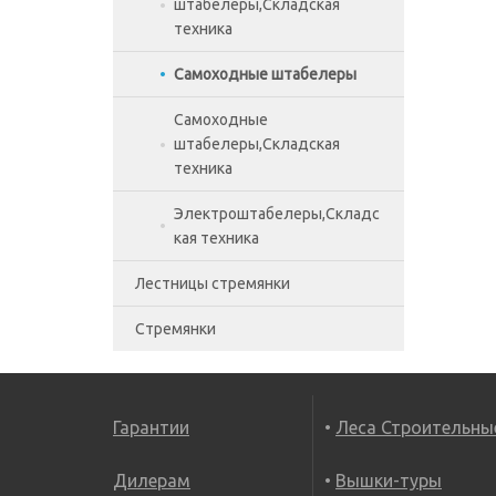
Тележки
штабелеры,Складская
подъемные,Складская
техника
техника
Самоходные штабелеры
Тележки с
Самоходные
весами,Складская техника
штабелеры,Складская
техника
Электроштабелеры,Складс
кая техника
Лестницы стремянки
Стремянки
Лестницы двухсекционные
Лестницы приставные
Стремянки алюминиевые
Лестницы трехсекционные
Стремянки двухсторонние
Гарантии
Леса Строительны
Трансформеры
Стремянки стальные
Дилерам
Вышки-туры