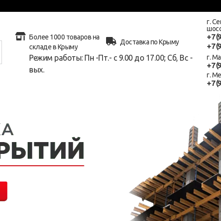
г. С
шосс
+7 (
Более 1000 товаров на
Доставка по Крыму
+7 (
складе в Крыму
Режим работы: Пн -Пт.- с 9.00 до 17.00; Сб, Вс -
г. М
+7 (
вых.
г. М
+7 (