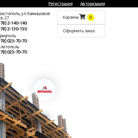
Регистрация
Авторизация
евастополь, ул. Камышовое
Корзина
0
е, 27
978) 2-140-140
978) 2-130-130
Оформить заказ
ариуполь
978) 023-70-70
елитополь
978) 023-70-70