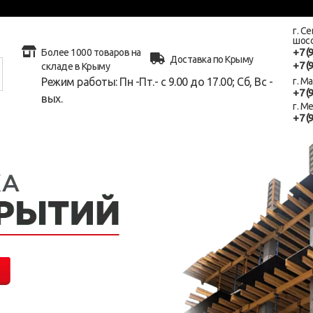
г. С
шосс
+7 (
Более 1000 товаров на
Доставка по Крыму
+7 (
складе в Крыму
Режим работы: Пн -Пт.- с 9.00 до 17.00; Сб, Вс -
г. М
+7 (
вых.
г. М
+7 (