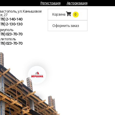
Регистрация
Авторизация
евастополь, ул. Камышовое
Корзина
0
е, 27
978) 2-140-140
978) 2-130-130
Оформить заказ
ариуполь
978) 023-70-70
елитополь
978) 023-70-70