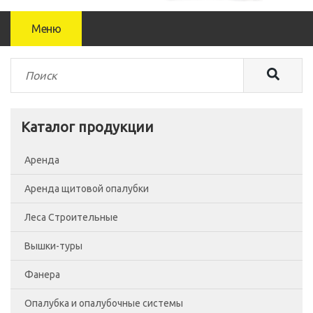
Меню
Каталог продукции
Аренда
Аренда щитовой опалубки
Леса Строительные
Вышки-туры
Леса рамные
Фанера
Помосты
Вышка-тура ВСП-250/0.7
Опалубка и опалубочные системы
Сетка фасадная
Вышка-тура ВСП-250/1.2
Фанера Россия