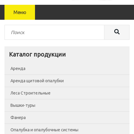
Меню
Каталог продукции
Аренда
Аренда щитовой опалубки
Леса Строительные
Вышки-туры
Леса рамные
Фанера
Помосты
Вышка-тура ВСП-250/0.7
Опалубка и опалубочные системы
Сетка фасадная
Вышка-тура ВСП-250/1.2
Фанера Россия