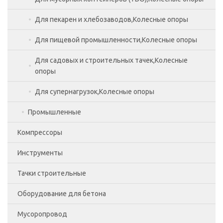
Для пекарен и хлебозаводов,Колесные опоры
Для пищевой промышленности,Колесные опоры
Для садовых и строительных тачек,Колесные
опоры
Для супернагрузок,Колесные опоры
Промышленные
Компрессоры
Инструменты
Тачки строительные
Ручной инструмент для монолитчика
Оборудование для бетона
Инструменты для отделки
Мусоропровод
Электроинструмент
Бадьи и ящики каменщика