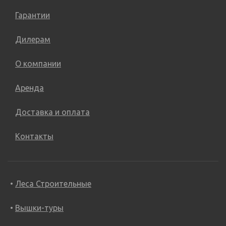
Самоходные штабелеры
Гарантии
Самоходные штабелеры,Складская техника
Дилерам
Электроштабелеры,Складская техника
О компании
Аренда
Доставка и оплата
Контакты
Леса Строительные
Вышки-туры