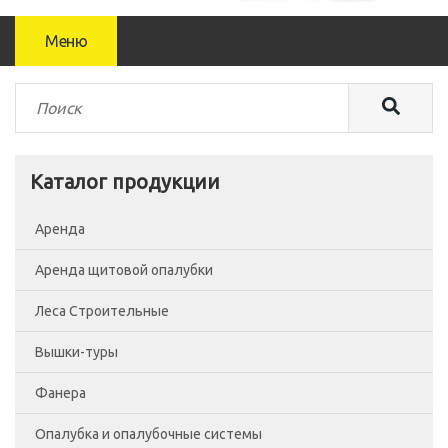
Меню
Каталог продукции
Аренда
Аренда щитовой опалубки
Леса Строительные
Вышки-туры
Леса рамные
Фанера
Помосты
Вышка-тура ВСП-250/0.7
Опалубка и опалубочные системы
Сетка фасадная
Вышка-тура ВСП-250/1.2
Фанера Россия