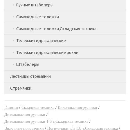
(низкоуровневые),Складская техника
Ручные штабелеры
Тележки двухколесные
Самоходные тележки
Тележки платформенные
Самоходные тележки,Складская техника
Самоходные гидравлические тележки,Складская
техника
Тележки гидравлические
PROLIFT
Самоходные тележки с местом для оператора
Тележки гидравлические рохли
Низкопрофильные рохлы,Складская техника
Штабелеры
С короткими вилами,Складская техника
Лестницы стремянки
С удлиненными вилами,Складская техника
Бочкокантователи,Складская техника
Стремянки
Лестницы двухсекционные
Стандартные роклы,Складская техника
Ручные гидравлические штабелеры
Лестницы приставные
Стремянки алюминиевые
Тележки подъемные,Складская техника
Ручные гидравлические штабелеры,Складская
техника
Главная
/
Складская техника
/
Вилочные погрузчики
/
Лестницы трехсекционные
Стремянки двухсторонние
Тележки с весами,Складская техника
Дизельные погрузчики
/
Самоходные штабелеры
Дизельные погрузчики 1.8 т,Складская техника
/
Трансформеры
Стремянки стальные
Вилочные погрузчики
/
Погрузчики г/п 1.8 т,Складская техника
/