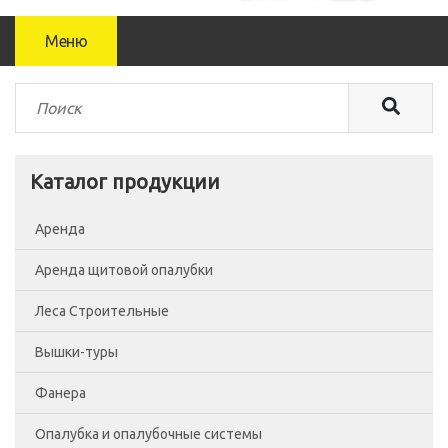
Меню
Каталог продукции
Аренда
Аренда щитовой опалубки
Леса Строительные
Вышки-туры
Леса рамные
Фанера
Помосты
Вышка-тура ВСП-250/0.7
Опалубка и опалубочные системы
Сетка фасадная
Вышка-тура ВСП-250/1.2
Фанера Россия