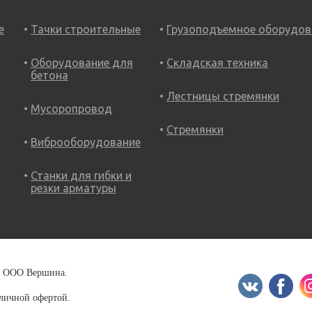
е
Тачки строительные
Грузоподъемное оборудов
Оборудование для
Складская техника
бетона
Лестницы стремянки
Мусоропровод
Стремянки
Виброоборудование
Станки для гибки и
резки арматуры
18 ООО Вершина.
бличной офертой.