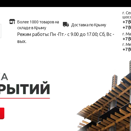
г. С
шосс
+7 (
Более 1000 товаров на
Доставка по Крыму
+7 (
складе в Крыму
Режим работы: Пн -Пт.- с 9.00 до 17.00; Сб, Вс -
г. М
+7 (
вых.
г. М
+7 (