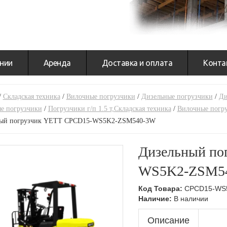
нии
Аренда
Доставка и оплата
Конта
/
Складская техника
/
Вилочные погрузчики
/
Дизельные погрузчики
/
Ди
е погрузчики
/
Погрузчики г/п 1.5 т,Складская техника
/
Вилочные погр
ный погрузчик YETT CPCD15-WS5K2-ZSM540-3W
Дизельный по
WS5K2-ZSM5
Код Товара:
CPCD15-WS
Наличие:
В наличии
Описание