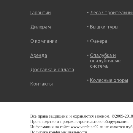
роклы,Складская техника
Лестницы трехсекционные
Стремянки двухсторонние
Ручные гидравлические
Гарантии
Леса Строительны
Тележки
штабелеры,Складская
Трансформеры
Стремянки стальные
подъемные,Складская
техника
Дилерам
Вышки-туры
техника
Самоходные штабелеры
О компании
Фанера
Тележки с
Самоходные
весами,Складская техника
Аренда
Опалубка и
штабелеры,Складская
опалубочные
техника
системы
Доставка и оплата
Электроштабелеры,Складс
Колесные опоры
кая техника
Контакты
Все права защищены и охраняются законом. ©2009-20
Производство и продажа строительного оборудования.
Информация на сайте www.vershina92.ru не является пу
Политика конфиденциальности