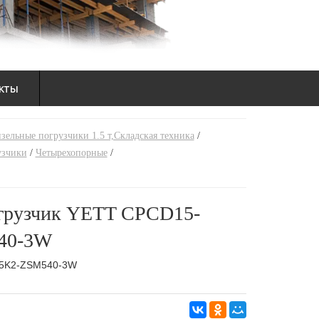
кты
зельные погрузчики 1.5 т,Складская техника
/
узчики
/
Четырехопорные
/
грузчик YETT CPCD15-
40-3W
5K2-ZSM540-3W