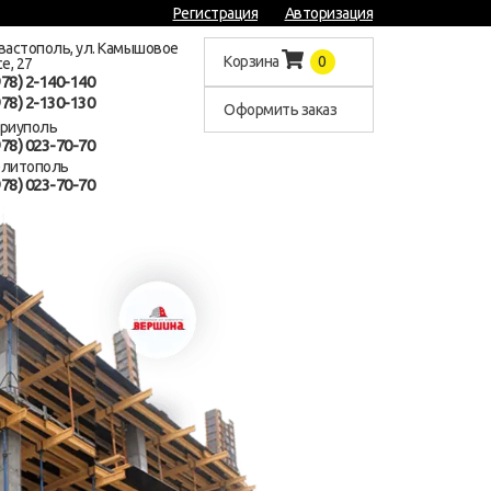
Регистрация
Авторизация
евастополь, ул. Камышовое
Корзина
0
е, 27
978) 2-140-140
978) 2-130-130
Оформить заказ
ариуполь
978) 023-70-70
елитополь
978) 023-70-70