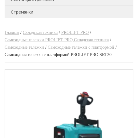
Стремянки
Лестницы двухсекционные
Стандартные роклы,Складская техника
Ручные гидравлические штабелеры
Лестницы приставные
Стремянки алюминиевые
Тележки подъемные,Складская техника
Ручные гидравлические штабелеры,Складская
техника
Главная
/
Складская техника
/
PROLIFT PRO
/
Лестницы трехсекционные
Стремянки двухсторонние
Тележки с весами,Складская техника
Самоходные тележки PROLIFT PRO,Складская техника
/
Самоходные штабелеры
Самоходные тележки
/
Самоходные тележки с платформой
/
Трансформеры
Стремянки стальные
Самоходная тележка с платформой PROLIFT PRO SRT20
Самоходные штабелеры,Складская техника
Электроштабелеры,Складская техника