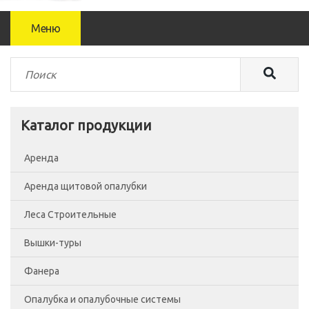
Меню
Каталог продукции
Аренда
Аренда щитовой опалубки
Леса Строительные
Вышки-туры
Леса рамные
Фанера
Помосты
Вышка-тура ВСП-250/0.7
Опалубка и опалубочные системы
Сетка фасадная
Вышка-тура ВСП-250/1.2
Фанера Россия