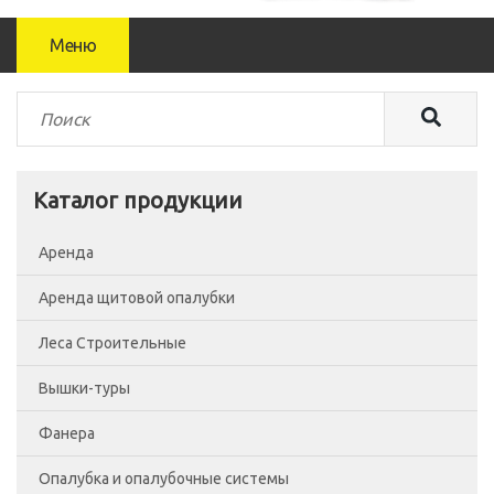
Меню
Каталог продукции
Аренда
Аренда щитовой опалубки
Леса Строительные
Вышки-туры
Леса рамные
Фанера
Помосты
Вышка-тура ВСП-250/0.7
Опалубка и опалубочные системы
Сетка фасадная
Вышка-тура ВСП-250/1.2
Фанера Россия