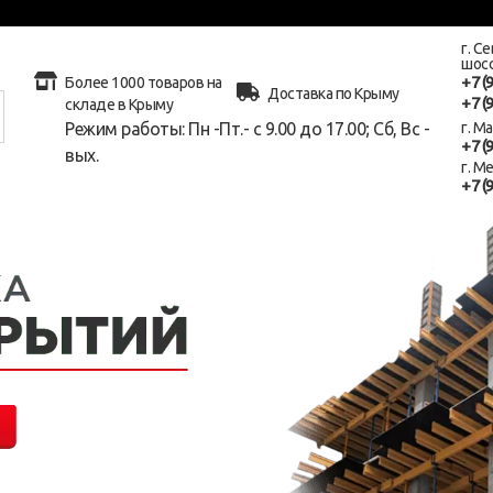
г. С
шосс
+7 (
Более 1000 товаров на
Доставка по Крыму
+7 (
складе в Крыму
Режим работы: Пн -Пт.- с 9.00 до 17.00; Сб, Вс -
г. М
+7 (
вых.
г. М
+7 (