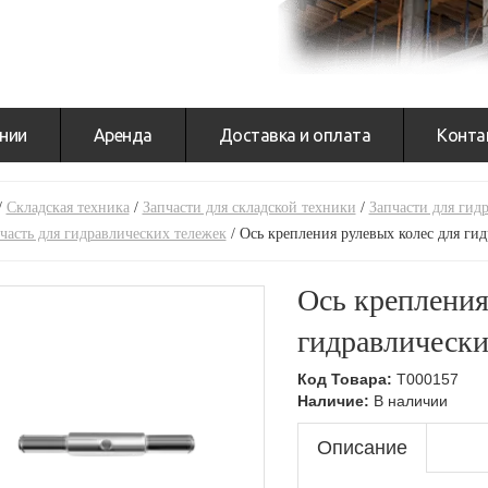
нии
Аренда
Доставка и оплата
Конта
/
Складская техника
/
Запчасти для складской техники
/
Запчасти для гид
часть для гидравлических тележек
/
Ось крепления рулевых колес для ги
Ось крепления
гидравлически
Код Товара:
T000157
Наличие:
В наличии
Описание