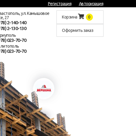
Регистрация
Авторизация
евастополь, ул. Камышовое
Корзина
0
е, 27
978) 2-140-140
978) 2-130-130
Оформить заказ
ариуполь
978) 023-70-70
елитополь
978) 023-70-70