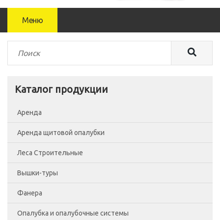
Меню
Каталог продукции
Аренда
Аренда щитовой опалубки
Леса Строительные
Вышки-туры
Леса рамные
Фанера
Помосты
Вышка-тура ВСП-250/0.7
Опалубка и опалубочные системы
Сетка фасадная
Вышка-тура ВСП-250/1.2
Фанера Россия