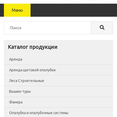
Меню
Каталог продукции
Аренда
Аренда щитовой опалубки
Леса Строительные
Вышки-туры
Леса рамные
Фанера
Помосты
Вышка-тура ВСП-250/0.7
Опалубка и опалубочные системы
Сетка фасадная
Вышка-тура ВСП-250/1.2
Фанера Россия