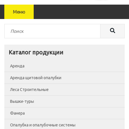
Меню
Каталог продукции
Аренда
Аренда щитовой опалубки
Леса Строительные
Вышки-туры
Леса рамные
Фанера
Помосты
Вышка-тура ВСП-250/0.7
Опалубка и опалубочные системы
Сетка фасадная
Вышка-тура ВСП-250/1.2
Фанера Россия