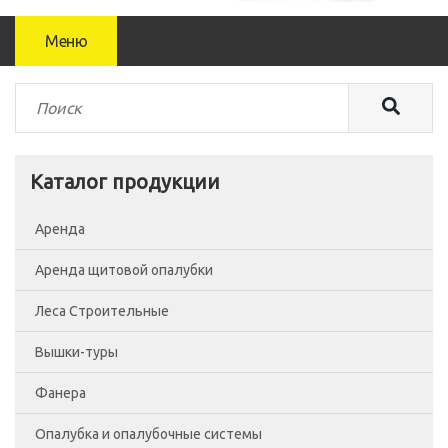
Меню
Каталог продукции
Аренда
Аренда щитовой опалубки
Леса Строительные
Вышки-туры
Леса рамные
Фанера
Помосты
Вышка-тура ВСП-250/0.7
Опалубка и опалубочные системы
Сетка фасадная
Вышка-тура ВСП-250/1.2
Фанера Россия