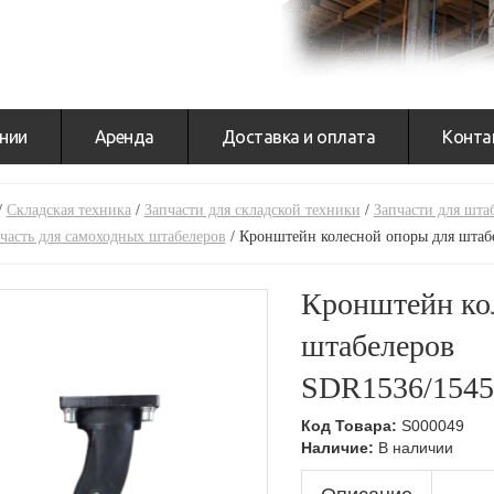
нии
Аренда
Доставка и оплата
Конта
/
Складская техника
/
Запчасти для складской техники
/
Запчасти для шта
часть для самоходных штабелеров
/
Кронштейн колесной опоры для штаб
Кронштейн ко
штабелеров
SDR1536/1545
Код Товара:
S000049
Наличие:
В наличии