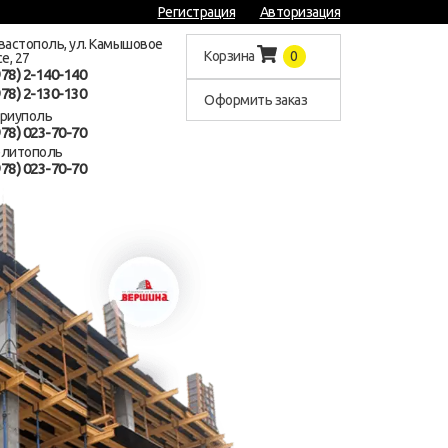
Регистрация
Авторизация
евастополь, ул. Камышовое
Корзина
0
е, 27
978) 2-140-140
978) 2-130-130
Оформить заказ
ариуполь
978) 023-70-70
елитополь
978) 023-70-70