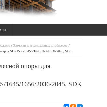
кты
белеров
/
Запчасти для самоходных штабелеров
/
елеров SDR1536/1545S/1645/1656/2036/2045, SDK
лесной опоры для
S/1645/1656/2036/2045, SDK