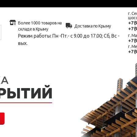
г. С
шосс
+7 (
Более 1000 товаров на
Доставка по Крыму
+7 (
складе в Крыму
Режим работы: Пн -Пт.- с 9.00 до 17.00; Сб, Вс -
г. М
+7 (
вых.
г. М
+7 (