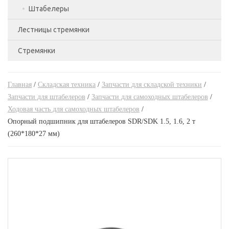
Штабелеры
С короткими вилами,Складская техника
Лестницы стремянки
С удлиненными вилами,Складская техника
Бочкокантователи,Складская техника
Стремянки
Лестницы двухсекционные
Стандартные роклы,Складская техника
Ручные гидравлические штабелеры
Лестницы приставные
Стремянки алюминиевые
Тележки подъемные,Складская техника
Ручные гидравлические штабелеры,Складская
техника
Главная
/
Складская техника
/
Запчасти для складской техники
/
Лестницы трехсекционные
Стремянки двухсторонние
Тележки с весами,Складская техника
Запчасти для штабелеров
/
Запчасти для самоходных штабелеров
/
Самоходные штабелеры
Ходовая часть для самоходных штабелеров
/
Трансформеры
Стремянки стальные
Опорный подшипник для штабелеров SDR/SDK 1.5, 1.6, 2 т
Самоходные штабелеры,Складская техника
(260*180*27 мм)
Электроштабелеры,Складская техника