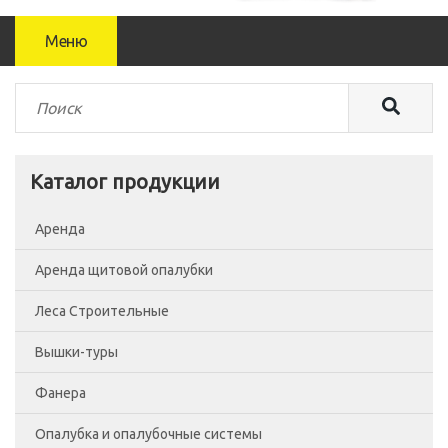
Меню
Каталог продукции
Аренда
Аренда щитовой опалубки
Леса Строительные
Вышки-туры
Леса рамные
Фанера
Помосты
Вышка-тура ВСП-250/0.7
Опалубка и опалубочные системы
Сетка фасадная
Вышка-тура ВСП-250/1.2
Фанера Россия