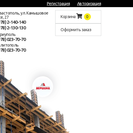
Регистрация
Авторизация
евастополь, ул. Камышовое
Корзина
0
е, 27
978) 2-140-140
978) 2-130-130
Оформить заказ
ариуполь
978) 023-70-70
елитополь
978) 023-70-70