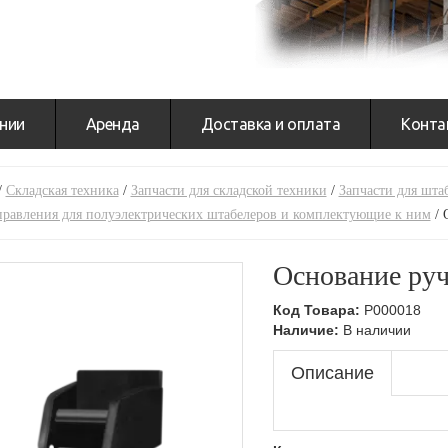
нии
Аренда
Доставка и оплата
Конта
/
Складская техника
/
Запчасти для складской техники
/
Запчасти для шта
правления для полуэлектрических штабелеров и комплектующие к ним
/
Основание ру
Код Товара:
P000018
Наличие:
В наличии
Описание