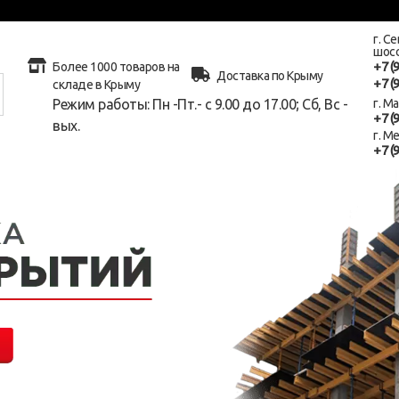
г. С
шосс
+7 (
Более 1000 товаров на
Доставка по Крыму
+7 (
складе в Крыму
Режим работы: Пн -Пт.- с 9.00 до 17.00; Сб, Вс -
г. М
+7 (
вых.
г. М
+7 (