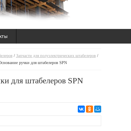
кты
белеров
/
Запчасти для полуэлектрических штабелеров
/
Основание ручки для штабелеров SPN
чки для штабелеров SPN