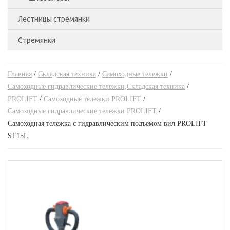
Лестницы стремянки
С удлиненными вилами,Складская техника
Бочкокантователи,Складская техника
Стремянки
Лестницы двухсекционные
Стандартные роклы,Складская техника
Ручные гидравлические штабелеры
Лестницы приставные
Стремянки алюминиевые
Тележки подъемные,Складская техника
Ручные гидравлические штабелеры,Складская
техника
Главная
/
Складская техника
/
Самоходные тележки
/
Лестницы трехсекционные
Стремянки двухсторонние
Тележки с весами,Складская техника
Самоходные гидравлические тележки,Складская техника
/
Самоходные штабелеры
PROLIFT
/
Самоходные тележки PROLIFT
/
Трансформеры
Стремянки стальные
Самоходные гидравлические тележки PROLIFT
/
Самоходные штабелеры,Складская техника
Самоходная тележка с гидравлическим подъемом вил PROLIFT
Электроштабелеры,Складская техника
ST15L