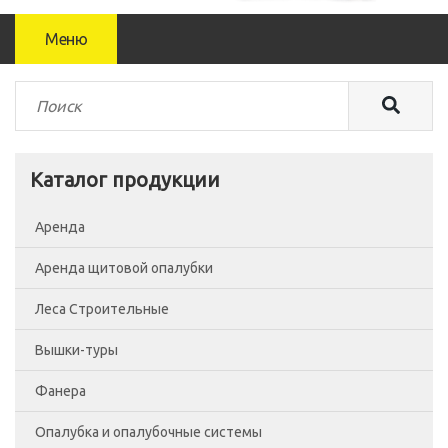
Меню
Каталог продукции
Аренда
Аренда щитовой опалубки
Леса Строительные
Вышки-туры
Леса рамные
Фанера
Помосты
Вышка-тура ВСП-250/0.7
Опалубка и опалубочные системы
Сетка фасадная
Вышка-тура ВСП-250/1.2
Фанера Россия