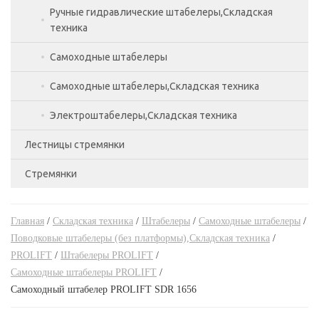
Тележки подъемные,Складская техника
Ручные гидравлические штабелеры,Складская
техника
Тележки с весами,Складская техника
Самоходные штабелеры
Самоходные штабелеры,Складская техника
Электроштабелеры,Складская техника
Лестницы стремянки
Стремянки
Лестницы двухсекционные
Лестницы приставные
Стремянки алюминиевые
Главная
/
Складская техника
/
Штабелеры
/
Самоходные штабелеры
/
Лестницы трехсекционные
Стремянки двухсторонние
Поводковые штабелеры (без платформы),Складская техника
/
PROLIFT
/
Штабелеры PROLIFT
/
Трансформеры
Стремянки стальные
Самоходные штабелеры PROLIFT
/
Самоходный штабелер PROLIFT SDR 1656