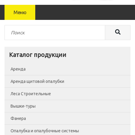
Меню
Каталог продукции
Аренда
Аренда щитовой опалубки
Леса Строительные
Вышки-туры
Леса рамные
Фанера
Помосты
Вышка-тура ВСП-250/0.7
Опалубка и опалубочные системы
Сетка фасадная
Вышка-тура ВСП-250/1.2
Фанера Россия