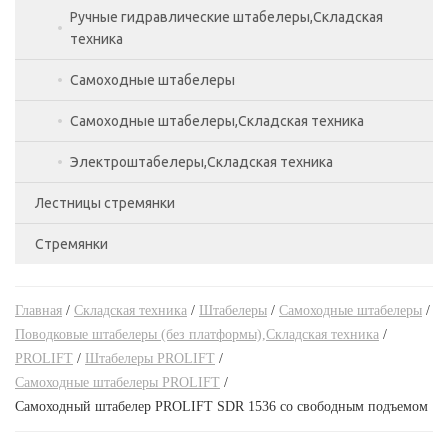
Тележки подъемные,Складская техника
Ручные гидравлические штабелеры,Складская
техника
Тележки с весами,Складская техника
Самоходные штабелеры
Самоходные штабелеры,Складская техника
Электроштабелеры,Складская техника
Лестницы стремянки
Стремянки
Лестницы двухсекционные
Лестницы приставные
Стремянки алюминиевые
Главная
/
Складская техника
/
Штабелеры
/
Самоходные штабелеры
/
Лестницы трехсекционные
Стремянки двухсторонние
Поводковые штабелеры (без платформы),Складская техника
/
PROLIFT
/
Штабелеры PROLIFT
/
Трансформеры
Стремянки стальные
Самоходные штабелеры PROLIFT
/
Самоходный штабелер PROLIFT SDR 1536 со свободным подъемом