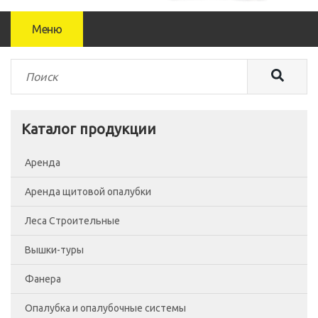
Меню
Каталог продукции
Аренда
Аренда щитовой опалубки
Леса Строительные
Вышки-туры
Леса рамные
Фанера
Помосты
Вышка-тура ВСП-250/0.7
Опалубка и опалубочные системы
Сетка фасадная
Вышка-тура ВСП-250/1.2
Фанера Россия