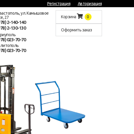
Регистрация
Авторизация
евастополь, ул. Камышовое
Корзина
0
е, 27
978) 2-140-140
978) 2-130-130
Оформить заказ
ариуполь
978) 023-70-70
елитополь
978) 023-70-70