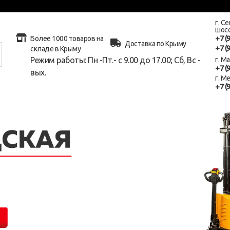
г. С
шосс
+7 (
Более 1000 товаров на
Доставка по Крыму
+7 (
складе в Крыму
Режим работы: Пн -Пт.- с 9.00 до 17.00; Сб, Вс -
г. М
+7 (
вых.
г. М
+7 (