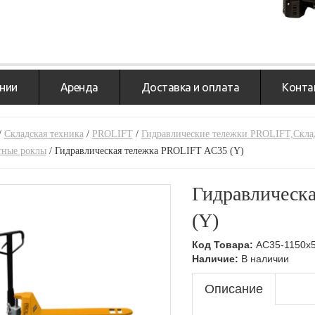
нии
Аренда
Доставка и оплата
Конта
/
Складская техника
/
PROLIFT
/
Гидравлические тележки PROLIFT,Склад
тные роклы
/
Гидравлическая тележка PROLIFT AC35 (Y)
Гидравлическ
(Y)
Код Товара:
AC35-1150x5
Наличие:
В наличии
Описание