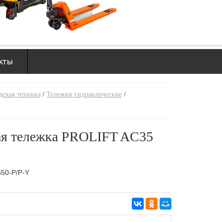
кты
ская техника
/
Тележки гидравлические
/
ая тележка PROLIFT AC35
50-P/P-Y