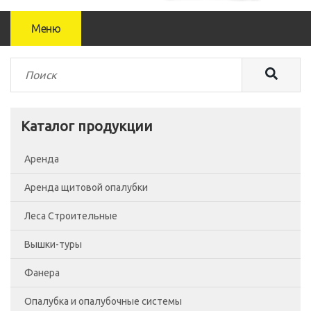
Меню
Каталог продукции
Аренда
Аренда щитовой опалубки
Леса Строительные
Вышки-туры
Леса рамные
Фанера
Помосты
Вышка-тура ВСП-250/0.7
Опалубка и опалубочные системы
Сетка фасадная
Вышка-тура ВСП-250/1.2
Фанера Россия