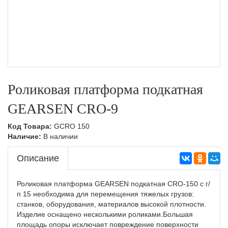
Самоходные тележки,Складская техника
Самоходные гидравлические тележки,Складская
техника
Тележки гидравлические
PROLIFT
Самоходные тележки с местом для оператора
Тележки гидравлические рохли
Низкопрофильные рохлы,Складская техника
Штабелеры
С короткими вилами,Складская техника
С удлиненными вилами,Складская техника
Бочкокантователи,Складская техника
Роликовая платформа подкатная
GEARSEN CRO-9
Стандартные роклы,Складская техника
Ручные гидравлические штабелеры
Тележки подъемные,Складская техника
Ручные гидравлические штабелеры,Складская
Код Товара:
GCRO 150
Наличие:
В наличии
техника
Тележки с весами,Складская техника
Описание
Самоходные штабелеры
Самоходные штабелеры,Складская техника
Роликовая платформа GEARSEN подкатная CRO-150 с г/
п 15 необходима для перемещения тяжелых грузов:
Электроштабелеры,Складская техника
станков, оборудования, материалов высокой плотности.
Изделие оснащено несколькими роликами.Большая
площадь опоры исключает повреждение поверхности