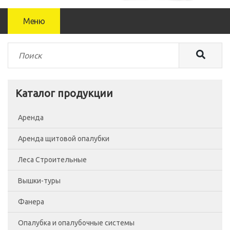
Меню
Каталог продукции
Аренда
Аренда щитовой опалубки
Леса Строительные
Вышки-туры
Леса рамные
Фанера
Помосты
Вышка-тура ВСП-250/0.7
Опалубка и опалубочные системы
Сетка фасадная
Вышка-тура ВСП-250/1.2
Фанера Россия