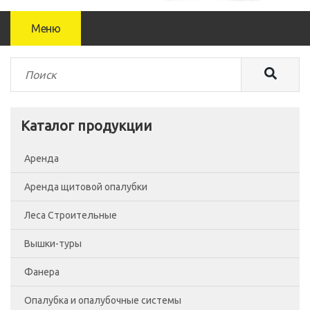
Меню
Каталог продукции
Аренда
Аренда щитовой опалубки
Леса Строительные
Вышки-туры
Леса рамные
Фанера
Помосты
Вышка-тура ВСП-250/0.7
Опалубка и опалубочные системы
Сетка фасадная
Вышка-тура ВСП-250/1.2
Фанера Россия