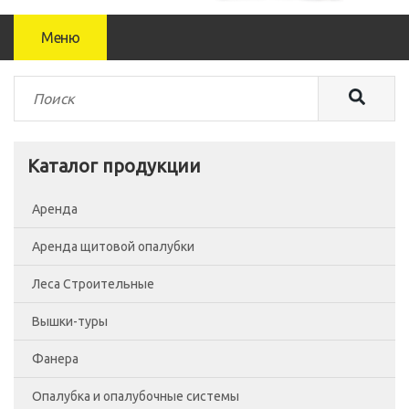
Меню
Каталог продукции
Аренда
Аренда щитовой опалубки
Леса Строительные
Вышки-туры
Леса рамные
Фанера
Помосты
Вышка-тура ВСП-250/0.7
Опалубка и опалубочные системы
Сетка фасадная
Вышка-тура ВСП-250/1.2
Фанера Россия