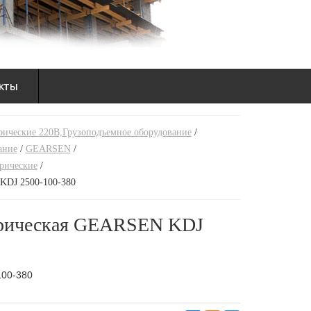
кты
рические 220В,Грузоподъемное оборудование
/
ание
/
GEARSEN
/
рические
/
KDJ 2500-100-380
трическая GEARSEN KDJ
00-380