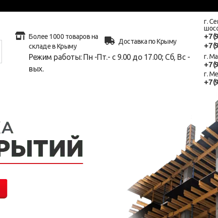
г. С
шосс
+7 (
Более 1000 товаров на
Доставка по Крыму
+7 (
складе в Крыму
Режим работы: Пн -Пт.- с 9.00 до 17.00; Сб, Вс -
г. М
+7 (
вых.
г. М
+7 (