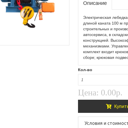
Описание
Электрическая лебедка
длиной каната 100 м п
строительных и произв
автосервиса, в складс
конструкцией. Высоко
механизмами. Управлен
комплект входит крюков
сборе; крюковая подвес
Кол-во
Цена:
0.00р.
Купит
Условия и стоимос