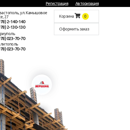
Регистрация
Авторизация
евастополь, ул. Камышовое
Корзина
0
е, 27
978) 2-140-140
978) 2-130-130
Оформить заказ
ариуполь
978) 023-70-70
елитополь
978) 023-70-70