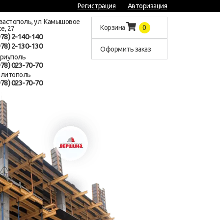
Регистрация
Авторизация
евастополь, ул. Камышовое
Корзина
0
е, 27
978) 2-140-140
978) 2-130-130
Оформить заказ
ариуполь
978) 023-70-70
елитополь
978) 023-70-70