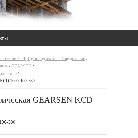
кты
рические 220В,Грузоподъемное оборудование
/
ание
/
GEARSEN
/
рические
/
KCD 1000-100-380
трическая GEARSEN KCD
100-380