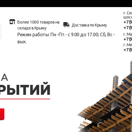
г. С
шосс
+7 (
Более 1000 товаров на
Доставка по Крыму
+7 (
складе в Крыму
Режим работы: Пн -Пт.- с 9.00 до 17.00; Сб, Вс -
г. М
+7 (
вых.
г. М
+7 (