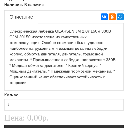
Самоходные штабелеры
Наличие:
В наличии
Самоходные штабелеры,Складская техника
Описание
Электроштабелеры,Складская техника
Электрическая лебедка GEARSEN JM 2,0т 150м 380В
GJM 20150 изготовлена из качественных
комплектующих. Особое внимание было уделено
наиболее нагруженным и важным деталям лебедки:
корпус, обмотка двигателя, двигатель, тормозной
механизм. * Промышленная лебедка, напряжение 380В.
* Медная обмотка двигателя. * Крепкий корпус. *
Мощный двигатель. * Надежный тормозной механизм. *
Оцинкованный канат обеспечивает устойчивость к
коррозии.
Кол-во
Цена:
0.00р.