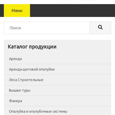
Меню
Каталог продукции
Аренда
Аренда щитовой опалубки
Леса Строительные
Вышки-туры
Леса рамные
Фанера
Помосты
Вышка-тура ВСП-250/0.7
Опалубка и опалубочные системы
Сетка фасадная
Вышка-тура ВСП-250/1.2
Фанера Россия