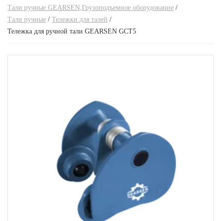
Вилочные погрузчики
Лестницы трехсекционные
Стремянки двухсторонние
Вилочные погрузчики
Тали ручные GEARSEN,Грузоподъемное оборудование
/
Самоходные тележки PROLIFT,Складская техника
Тали ручные
/
Тележки для талей
/
Грузовые двухколесные тележки
Трансформеры
Стремянки стальные
Дизельные погрузчики
Тележка для ручной тали GEARSEN GCT5
Штабелеры PROLIFT
Запчасти для складской техники
Мини-погрузчики,Складская техника
Комплектовщики заказов (сборщики,
Погрузчики г/п 1.5 т,Складская техника
Запчасти для гидравлических тележек
подборщики)
Погрузчики г/п 1.6 т,Складская техника
Запчасти для самоходных тележек
Платформенные тележки
Вертикальные комплектовщики заказов с
Погрузчики г/п 1.8 т,Складская техника
Запчасти для штабелеров
электроподъемом (высокоуровневые),Складская
Ричтраки,Складская техника
техника
Погрузчики г/п 2 т,Складская техника
Ручные тележки
PROLIFT PRO
Горизонтальные комплектовщики
Погрузчики г/п 2.5 т,Складская техника
(низкоуровневые),Складская техника
Ручные штабелеры
Тележки двухколесные
Погрузчики г/п 3 т,Складская техника
Самоходные тележки
Тележки платформенные
Самоходные тележки,Складская техника
Самоходные гидравлические тележки,Складская
техника
Тележки гидравлические
PROLIFT