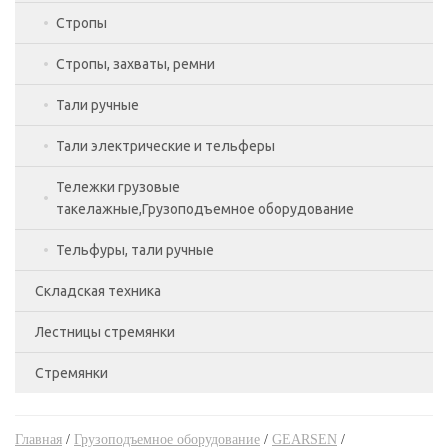
Лебедки электрические 220В,Грузоподъемное
Стропы
Краны гидравлические,Грузоподъемное
Лебедки ручные рычажные 2 т,Грузоподъемное
оборудование
оборудование
оборудование
Стропы, захваты, ремни
Стропы текстильные
Лебедки электрические 380В,Грузоподъемное
Лебедки ручные рычажные 3.2 т,Грузоподъемное
оборудование
Тали ручные
оборудование
Тали электрические и тельферы
Ручные тали г/п 0,5т,Грузоподъемное
Лебедки ручные рычажные 4 т,Грузоподъемное
оборудование
оборудование
Тележки грузовые
Тали электрические канатные,Грузоподъемное
такелажные,Грузоподъемное оборудование
Тали рычажные
оборудование
Лебедки ручные рычажные 5.4 т,Грузоподъемное
оборудование
Тельфуры, тали ручные
Тали электрические цепные,Грузоподъемное
GEARSEN
оборудование
Складская техника
Тележки к тали электрической,Грузоподъемное
Лестницы стремянки
PROLIFT
оборудование
Стремянки
PROLIFT PRO
Лестницы двухсекционные
Гидравлические тележки PROLIFT,Складская
техника
PROLIFT,Складская техника
Лестницы приставные
Стремянки алюминиевые
Самоходные тележки PROLIFT PRO,Складская
Подъемные столы PROLIFT,Складская техника
техника
Главная
/
Грузоподъемное оборудование
/
GEARSEN
/