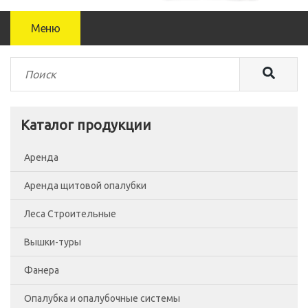
Меню
Каталог продукции
Аренда
Аренда щитовой опалубки
Леса Строительные
Вышки-туры
Леса рамные
Фанера
Помосты
Вышка-тура ВСП-250/0.7
Опалубка и опалубочные системы
Сетка фасадная
Вышка-тура ВСП-250/1.2
Фанера Россия