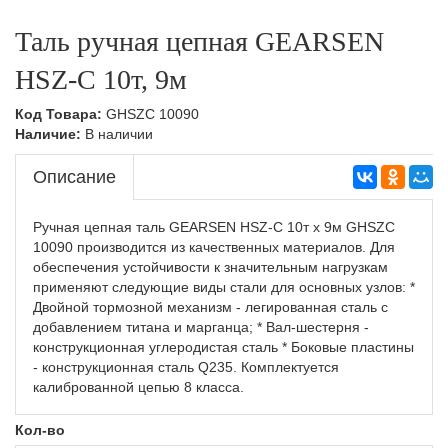
оборудование
Тележки подъемные,Складская техника
Ручные гидравлические штабелеры,Складская
Таль ручная цепная GEARSEN
техника
Тележки с весами,Складская техника
HSZ-C 10т, 9м
Самоходные штабелеры
Код Товара:
GHSZC 10090
Самоходные штабелеры,Складская техника
Наличие:
В наличии
Электроштабелеры,Складская техника
Описание
Ручная цепная таль GEARSEN HSZ-C 10т х 9м GHSZC
10090 производится из качественных материалов. Для
обеспечения устойчивости к значительным нагрузкам
применяют следующие виды стали для основных узлов: *
Двойной тормозной механизм - легированная сталь с
добавлением титана и марганца; * Вал-шестерня -
конструкционная углеродистая сталь * Боковые пластины
- конструкционная сталь Q235. Комплектуется
калиброванной цепью 8 класса.
Кол-во