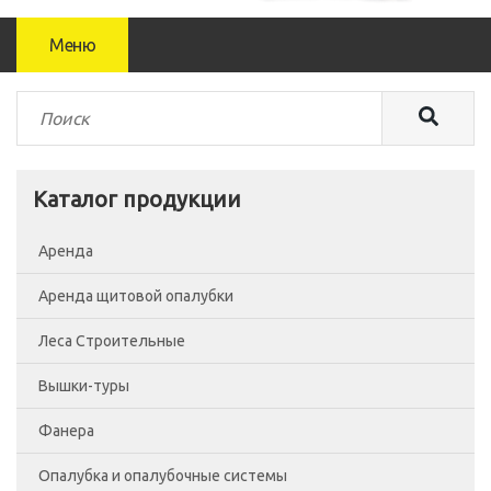
Меню
Каталог продукции
Аренда
Аренда щитовой опалубки
Леса Строительные
Вышки-туры
Леса рамные
Фанера
Помосты
Вышка-тура ВСП-250/0.7
Опалубка и опалубочные системы
Сетка фасадная
Вышка-тура ВСП-250/1.2
Фанера Россия