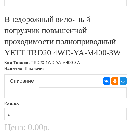
Тележки подъемные,Складская техника
Ручные гидравлические штабелеры,Складская
техника
Внедорожный вилочный
Тележки с весами,Складская техника
Самоходные штабелеры
погрузчик повышенной
Самоходные штабелеры,Складская техника
проходимости полноприводный
Электроштабелеры,Складская техника
YETT TRD20 4WD-YA-M400-3W
Код Товара:
TRD20 4WD-YA-M400-3W
Наличие:
В наличии
Описание
Кол-во
Цена:
0.00р.