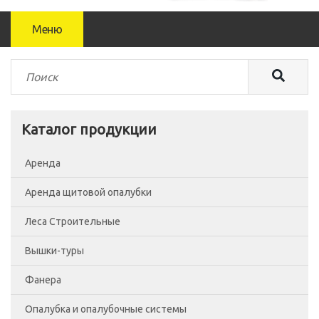
Меню
Каталог продукции
Аренда
Аренда щитовой опалубки
Леса Строительные
Вышки-туры
Леса рамные
Фанера
Помосты
Вышка-тура ВСП-250/0.7
Опалубка и опалубочные системы
Сетка фасадная
Вышка-тура ВСП-250/1.2
Фанера Россия