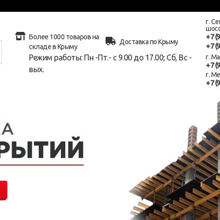
г. С
шосс
+7 (
Более 1000 товаров на
Доставка по Крыму
+7 (
складе в Крыму
Режим работы: Пн -Пт.- с 9.00 до 17.00; Сб, Вс -
г. М
+7 (
вых.
г. М
+7 (