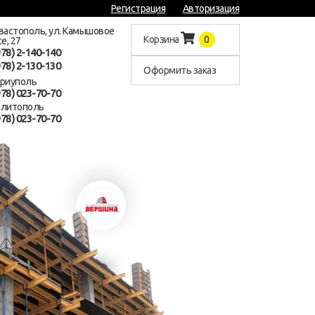
Регистрация
Авторизация
евастополь, ул. Камышовое
Корзина
0
е, 27
978) 2-140-140
978) 2-130-130
Оформить заказ
ариуполь
978) 023-70-70
елитополь
978) 023-70-70