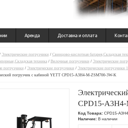
нии
Аренда
Доставка и оплата
Конта
/
Электрические погрузчики
/
Свинцово-кислотная батарея,Складская тех
опорные,Складская техника
/
Вилочные погрузчики
/
Электрические пог
е погрузчики
/
Электрические погрузчики
/
Электрические погрузчики 1
ческий погрузчик с кабиной YETT CPD15-A3H4-M-ZSM700-3W-K
Электрически
CPD15-A3H4-
Код Товара:
CPD15-A3H4
Наличие:
В наличии