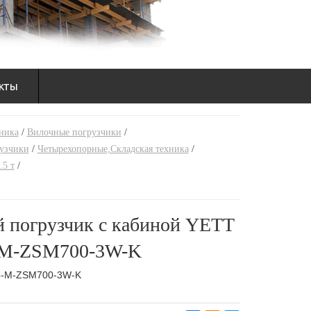
кты
ника
/
Вилочные погрузчики
/
рузчики
/
Четырехопорные,Складская техника
/
.5 т
/
й погрузчик с кабиной YETT
M-ZSM700-3W-K
-M-ZSM700-3W-K