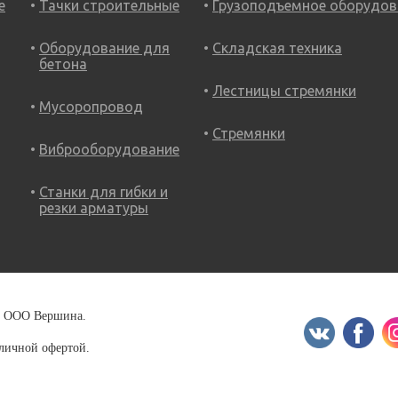
е
Тачки строительные
Грузоподъемное оборудов
Оборудование для
Складская техника
бетона
Лестницы стремянки
Мусоропровод
Стремянки
Виброоборудование
Станки для гибки и
резки арматуры
18 ООО Вершина.
бличной офертой.