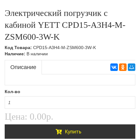
Тележки подъемные,Складская техника
Ручные гидравлические штабелеры,Складская
Электрический погрузчик с
техника
Тележки с весами,Складская техника
кабиной YETT CPD15-A3H4-M-
Самоходные штабелеры
ZSM600-3W-K
Самоходные штабелеры,Складская техника
Код Товара:
CPD15-A3H4-M-ZSM600-3W-K
Электроштабелеры,Складская техника
Наличие:
В наличии
Описание
Кол-во
Цена:
0.00р.
Купить