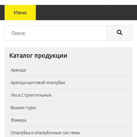
Меню
Каталог продукции
Аренда
Аренда щитовой опалубки
Леса Строительные
Вышки-туры
Леса рамные
Фанера
Помосты
Вышка-тура ВСП-250/0.7
Опалубка и опалубочные системы
Сетка фасадная
Вышка-тура ВСП-250/1.2
Фанера Россия