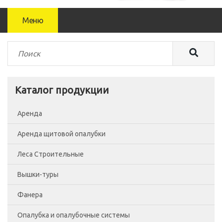
Меню
Каталог продукции
Аренда
Аренда щитовой опалубки
Леса Строительные
Вышки-туры
Леса рамные
Фанера
Помосты
Вышка-тура ВСП-250/0.7
Опалубка и опалубочные системы
Сетка фасадная
Вышка-тура ВСП-250/1.2
Фанера Россия