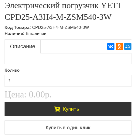
Электрический погрузчик YETT
Тележки подъемные,Складская техника
Ручные гидравлические штабелеры,Складская
техника
CPD25-A3H4-M-ZSM540-3W
Тележки с весами,Складская техника
Самоходные штабелеры
Код Товара:
CPD25-A3H4-M-ZSM540-3W
Наличие:
В наличии
Самоходные штабелеры,Складская техника
Описание
Электроштабелеры,Складская техника
Кол-во
Цена:
0.00р.
Купить
Купить в один клик