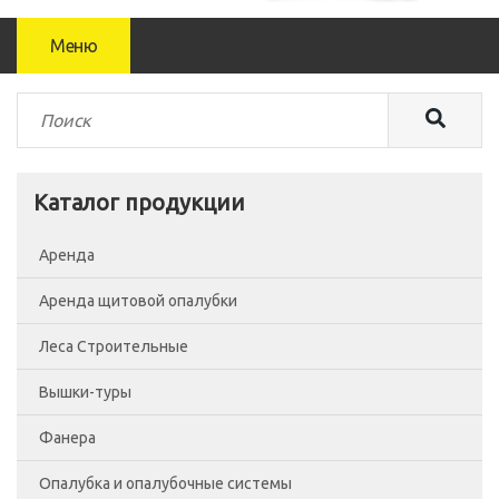
Меню
Каталог продукции
Аренда
Аренда щитовой опалубки
Леса Строительные
Вышки-туры
Леса рамные
Фанера
Помосты
Вышка-тура ВСП-250/0.7
Опалубка и опалубочные системы
Сетка фасадная
Вышка-тура ВСП-250/1.2
Фанера Россия