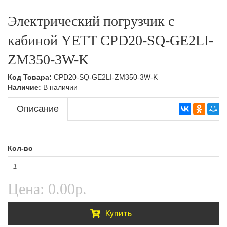
Тележки подъемные,Складская техника
Ручные гидравлические штабелеры,Складская
Электрический погрузчик с
техника
Тележки с весами,Складская техника
кабиной YETT CPD20-SQ-GE2LI-
Самоходные штабелеры
ZM350-3W-K
Самоходные штабелеры,Складская техника
Код Товара:
CPD20-SQ-GE2LI-ZM350-3W-K
Электроштабелеры,Складская техника
Наличие:
В наличии
Описание
Кол-во
Цена:
0.00р.
Купить