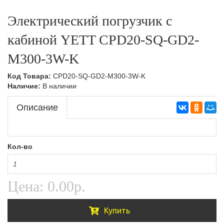
Тележки подъемные,Складская техника
Ручные гидравлические штабелеры,Складская
Электрический погрузчик с
техника
Тележки с весами,Складская техника
кабиной YETT CPD20-SQ-GD2-
Самоходные штабелеры
M300-3W-K
Самоходные штабелеры,Складская техника
Код Товара:
CPD20-SQ-GD2-M300-3W-K
Электроштабелеры,Складская техника
Наличие:
В наличии
Описание
Кол-во
Цена:
0.00р.
Купить