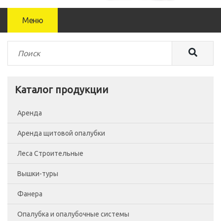
Меню
Каталог продукции
Аренда
Аренда щитовой опалубки
Леса Строительные
Вышки-туры
Леса рамные
Фанера
Помосты
Вышка-тура ВСП-250/0.7
Опалубка и опалубочные системы
Сетка фасадная
Вышка-тура ВСП-250/1.2
Фанера Россия